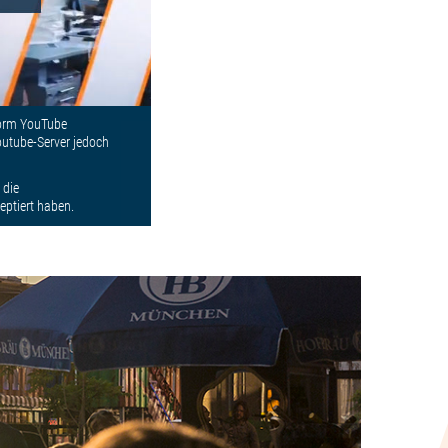
form YouTube
utube-Server jedoch
 die
eptiert haben.