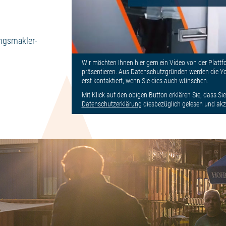
ungsmakler-
Wir möchten Ihnen hier gern ein Video von der Platt
präsentieren. Aus Datenschutzgründen werden die Yo
erst kontaktiert, wenn Sie dies auch wünschen.
Mit Klick auf den obigen Button erklären Sie, dass Sie
Datenschutzerklärung
diesbezüglich gelesen und akz